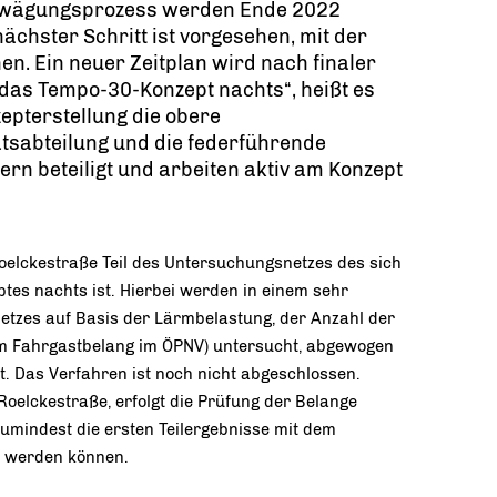
Abwägungsprozess werden Ende 2022
ächster Schritt ist vorgesehen, mit der
. Ein neuer Zeitplan wird nach finaler
r das Tempo-30-Konzept nachts“, heißt es
epterstellung die obere
ätsabteilung und die federführende
n beteiligt und arbeiten aktiv am Konzept
Roelckestraße Teil des Untersuchungsnetzes des sich
tes nachts ist. Hierbei werden in einem sehr
tzes auf Basis der Lärmbelastung, der Anzahl der
m Fahrgastbelang im ÖPNV) untersucht, abgewogen
rt. Das Verfahren ist noch nicht abgeschlossen.
Roelckestraße, erfolgt die Prüfung der Belange
umindest die ersten Teilergebnisse mit dem
t werden können.