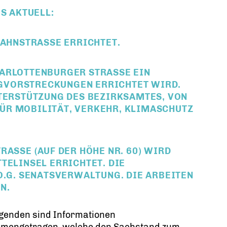
S AKTUELL:
BAHNSTRASSE ERRICHTET.
RLOTTENBURGER STRASSE EIN FU
RSTRECKUNGEN ERRICHTET WIRD. DIE
STÜTZUNG DES BEZIRKSAMTES, VON DER
OBILITÄT, VERKEHR, KLIMASCHUTZ UND
ASSE (AUF DER HÖHE NR. 60) WIRD N
INSEL ERRICHTET. DIE BEA
. SENATSVERWALTUNG. DIE ARBEITEN SOL
lgenden sind Informationen