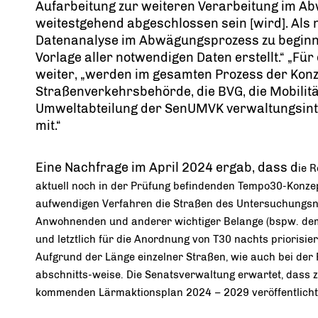
Aufarbeitung zur weiteren Verarbeitung im 
weitestgehend abgeschlossen sein [wird]. Als n
Datenanalyse im Abwägungsprozess zu beginnen
Vorlage aller notwendigen Daten erstellt.“ „Fü
weiter, „werden im gesamten Prozess der Konz
Straßenverkehrsbehörde, die BVG, die Mobilit
Umweltabteilung der SenUMVK verwaltungsinter
mit.“
Eine Nachfrage im April 2024 ergab, dass d
ie 
aktuell noch in der Prüfung befindenden Tempo30-Konzep
aufwendigen Verfahren die Straßen des Untersuchungsne
Anwohnenden und anderer wichtiger Belange (bspw. de
und letztlich für die Anordnung von T30 nachts priorisie
Aufgrund der Länge einzelner Straßen, wie auch bei der 
abschnitts-weise. Die Senatsverwaltung erwartet, dass z
kommenden Lärmaktionsplan 2024 – 2029 veröffentlich