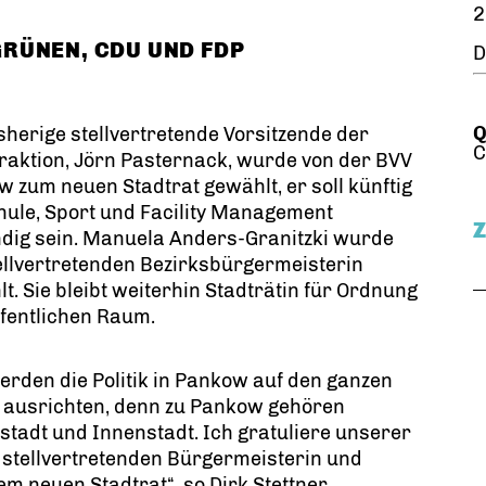
2
RÜNEN, CDU UND FDP
D
Q
sherige stellvertretende Vorsitzende der
C
aktion, Jörn Pasternack, wurde von der BVV
 zum neuen Stadtrat gewählt, er soll künftig
hule, Sport und Facility Management
dig sein. Manuela Anders-Granitzki wurde
ellvertretenden Bezirksbürgermeisterin
t. Sie bleibt weiterhin Stadträtin für Ordnung
fentlichen Raum.
rden die Politik in Pankow auf den ganzen
k ausrichten, denn zu Pankow gehören
tadt und Innenstadt. Ich gratuliere unserer
stellvertretenden Bürgermeisterin und
m neuen Stadtrat“, so Dirk Stettner,