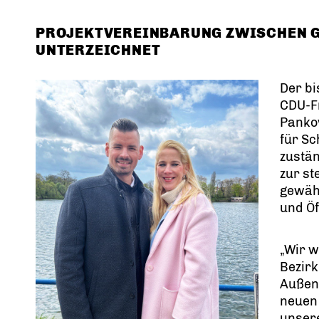
PROJEKTVEREINBARUNG ZWISCHEN G
UNTERZEICHNET
Der bi
CDU-Fr
Pankow
für Sc
zustän
zur st
gewähl
und Öf
Wir we
Bezir
Außens
neuen 
unsere