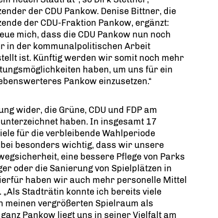
zender der CDU Pankow. Denise Bittner, die
zende der CDU-Fraktion Pankow, ergänzt:
reue mich, dass die CDU Pankow nun noch
r in der kommunalpolitischen Arbeit
tellt ist. Künftig werden wir somit noch mehr
tungsmöglichkeiten haben, um uns für ein
lebenswerteres Pankow einzusetzen.“
rung wider, die Grüne, CDU und FDP am
nterzeichnet haben. In insgesamt 17
le für die verbleibende Wahlperiode
abei besonders wichtig, dass wir unsere
egsicherheit, eine bessere Pflege von Parks
r oder die Sanierung von Spielplätzen in
ierfür haben wir auch mehr personelle Mittel
„Als Stadträtin konnte ich bereits viele
h meinen vergrößerten Spielraum als
ganz Pankow liegt uns in seiner Vielfalt am