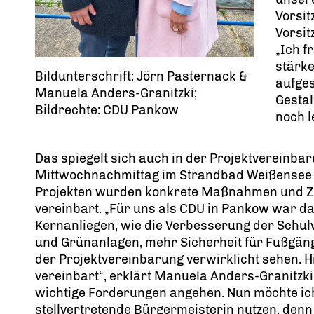
Vorsit
Vorsit
Ich f
stärke
Bildunterschrift: Jörn Pasternack &
aufges
Manuela Anders-Granitzki;
Gestal
Bildrechte: CDU Pankow
noch 
Das spiegelt sich auch in der Projektvereinba
Mittwochnachmittag im Strandbad Weißensee u
Projekten wurden konkrete Maßnahmen und Zie
vereinbart. „Für uns als CDU in Pankow war d
Kernanliegen, wie die Verbesserung der Schulw
und Grünanlagen, mehr Sicherheit für Fußgänge
der Projektvereinbarung verwirklicht sehen. H
vereinbart“, erklärt Manuela Anders-Granitzki. 
wichtige Forderungen angehen. Nun möchte ic
stellvertretende Bürgermeisterin nutzen, denn 