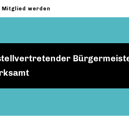
Mitglied werden
stellvertretender Bürgermeist
irksamt