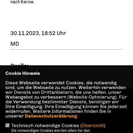
nach Karow.
30.11.2023, 18:52 Uhr
MD
Quelle:
Dirk Stettner
Cookie Hinweis
Diese Webseite verwendet Cookies, die notwendig
sind, um die Webseite zu nutzen. Weiterhin verwenden
wir Dienste von Drittanbietern, die uns helfen, unser
Webangebot zu verbessern (Website-Optmierung). Für
Webseite der CDU
die Verwendung bestimmter Dienste, benötigen wir
Weißensee
Ihre Einwilligung. Ihre Einwilligung können Sie jederzeit
widerrufen. Weitere Informationen finden Sie in
unserer
Datenschutzerklärung
.
Technisch notwendige Cookies (
Übersicht
)
Die notwendigen Cookies werden allein für den